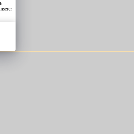
ch
unserer