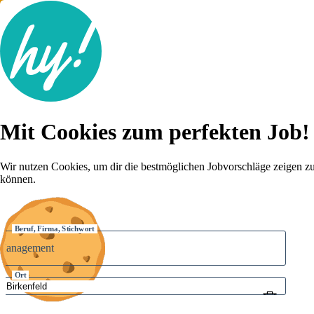
Jobsuche
Mit Cookies zum perfekten Job!
Lebenslauf
Karriere-Tipps
Inserat schalten
Wir nutzen Cookies, um dir die bestmöglichen Jobvorschläge zeigen z
können.
Anmelden
Beruf, Firma, Stichwort
Ort
Umkreis