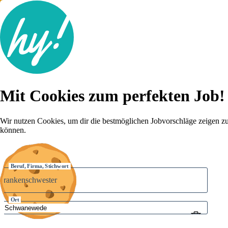
Jobsuche
Mit Cookies zum perfekten Job!
Lebenslauf
Karriere-Tipps
Inserat schalten
Wir nutzen Cookies, um dir die bestmöglichen Jobvorschläge zeigen z
können.
Anmelden
Beruf, Firma, Stichwort
Ort
Umkreis