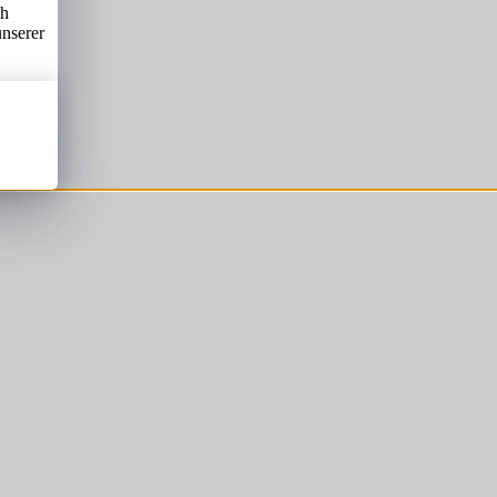
ch
unserer