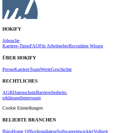
HOKIFY
Jobsuche
Karriere-Tipps
FAQ
Für Arbeitgeber
Recruiting Wissen
ÜBER HOKIFY
Presse
Karriere
Team
Werte
Geschichte
RECHTLICHES
AGB
Datenschutz
Barrierefreiheits-
erklärung
Impressum
Cookie Einstellungen
BELIEBTE BRANCHEN
Büro
Home Office
Installateur
Softwareentwickler
Vollzeit