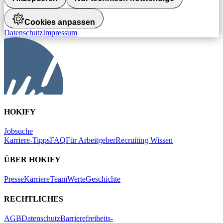
Cookies anpassen
Datenschutz
Impressum
HOKIFY
Jobsuche
Karriere-Tipps
FAQ
Für Arbeitgeber
Recruiting Wissen
ÜBER HOKIFY
Presse
Karriere
Team
Werte
Geschichte
RECHTLICHES
AGB
Datenschutz
Barrierefreiheits-