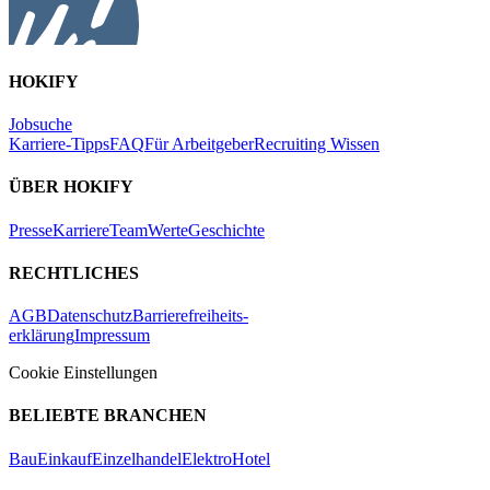
HOKIFY
Jobsuche
Karriere-Tipps
FAQ
Für Arbeitgeber
Recruiting Wissen
ÜBER HOKIFY
Presse
Karriere
Team
Werte
Geschichte
RECHTLICHES
AGB
Datenschutz
Barrierefreiheits-
erklärung
Impressum
Cookie Einstellungen
BELIEBTE BRANCHEN
Bau
Einkauf
Einzelhandel
Elektro
Hotel