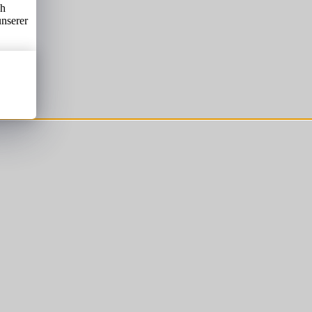
ch
unserer