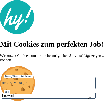
Jobsuche
Mit Cookies zum perfekten Job!
Lebenslauf
Karriere-Tipps
Inserat schalten
Wir nutzen Cookies, um dir die bestmöglichen Jobvorschläge zeigen z
können.
Anmelden
Beruf, Firma, Stichwort
Ort
Umkreis