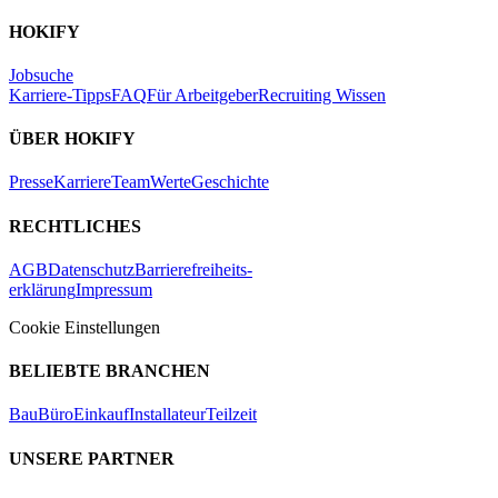
HOKIFY
Jobsuche
Karriere-Tipps
FAQ
Für Arbeitgeber
Recruiting Wissen
ÜBER HOKIFY
Presse
Karriere
Team
Werte
Geschichte
RECHTLICHES
AGB
Datenschutz
Barrierefreiheits-
erklärung
Impressum
Cookie Einstellungen
BELIEBTE BRANCHEN
Bau
Büro
Einkauf
Installateur
Teilzeit
UNSERE PARTNER