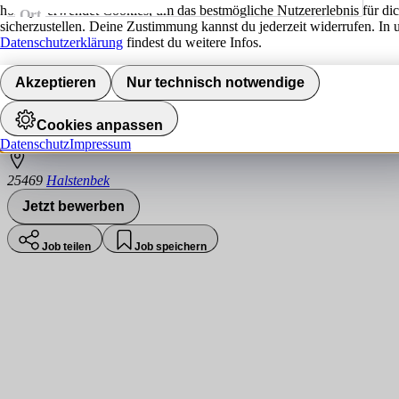
hokify verwendet Cookies, um das bestmögliche Nutzererlebnis für di
Ort
sicherzustellen. Deine Zustimmung kannst du jederzeit widerrufen. In 
Jobs finden
Datenschutzerklärung
findest du weitere Infos.
Junior Sales Manager (m/w/d)
Akzeptieren
Nur technisch notwendige
Ulf Zinne GmbH
Cookies anpassen
Datenschutz
Impressum
25469
Halstenbek
Jetzt bewerben
Job teilen
Job speichern