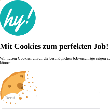
Jobsuche
Mit Cookies zum perfekten Job!
Lebenslauf
Karriere-Tipps
Inserat schalten
Wir nutzen Cookies, um dir die bestmöglichen Jobvorschläge zeigen z
können.
Anmelden
weitere
Jobs anzeigen
Beruf