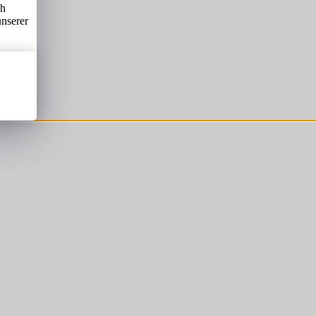
ch
unserer