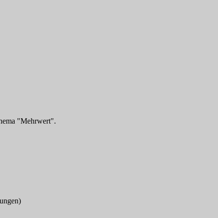
 Thema "Mehrwert".
tungen)