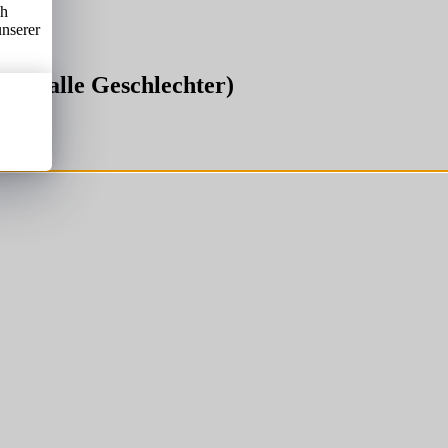
ch
unserer
re (alle Geschlechter)