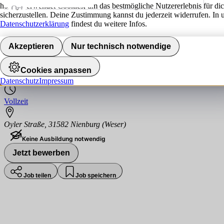
hokify verwendet Cookies, um das bestmögliche Nutzererlebnis für di
Ort
sicherzustellen. Deine Zustimmung kannst du jederzeit widerrufen. In 
Jobs finden
Datenschutzerklärung
findest du weitere Infos.
Verkäufer Garten - Hartware und Saisonwa
Akzeptieren
Nur technisch notwendige
OBI
Cookies anpassen
Datenschutz
Impressum
Vollzeit
Oyler Straße
,
31582
Nienburg (Weser)
Keine Ausbildung notwendig
Jetzt bewerben
Job teilen
Job speichern