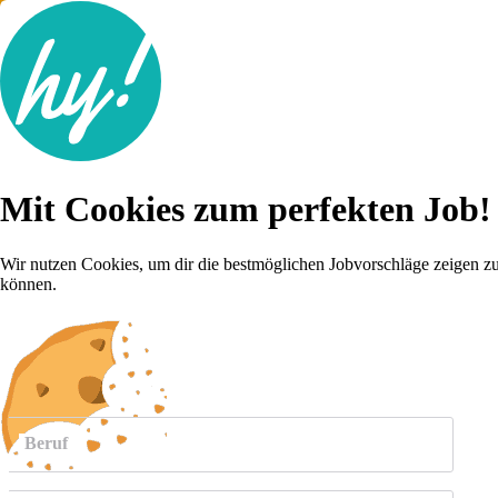
Jobsuche
Mit Cookies zum perfekten Job!
Lebenslauf
Karriere-Tipps
Inserat schalten
Wir nutzen Cookies, um dir die bestmöglichen Jobvorschläge zeigen z
können.
Anmelden
weitere
Jobs anzeigen
Beruf