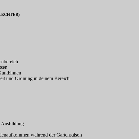
LECHTER)
enbereich
ssen
 Kund:innen
keit und Ordnung in deinem Bereich
e Ausbildung
undenaufkommen während der Gartensaison