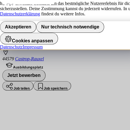
hokify verwendet Cookies, um das bestmögliche Nutzererlebnis für di
Ort
sicherzustellen. Deine Zustimmung kannst du jederzeit widerrufen. In 
Jobs finden
Datenschutzerklärung
findest du weitere Infos.
Ausbildung Kauffrau für Büromanagemen
Akzeptieren
Nur technisch notwendige
SPIBO Spielhoff-Bohrwerkzeuge GmbH
Cookies anpassen
Datenschutz
Impressum
44579
Castrop-Rauxel
Ausbildungsplatz
Jetzt bewerben
Job teilen
Job speichern