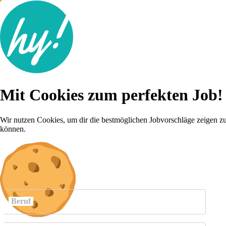
Jobsuche
Mit Cookies zum perfekten Job!
Lebenslauf
Karriere-Tipps
Inserat schalten
Wir nutzen Cookies, um dir die bestmöglichen Jobvorschläge zeigen z
können.
Anmelden
weitere
Jobs anzeigen
Beruf