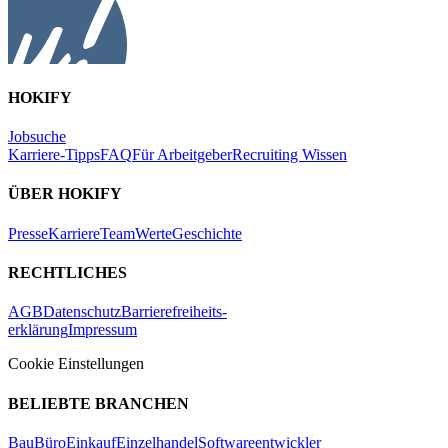
HOKIFY
Jobsuche
Karriere-Tipps
FAQ
Für Arbeitgeber
Recruiting Wissen
ÜBER HOKIFY
Presse
Karriere
Team
Werte
Geschichte
RECHTLICHES
AGB
Datenschutz
Barrierefreiheits-
erklärung
Impressum
Cookie Einstellungen
BELIEBTE BRANCHEN
Bau
Büro
Einkauf
Einzelhandel
Softwareentwickler