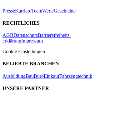
Presse
Karriere
Team
Werte
Geschichte
RECHTLICHES
AGB
Datenschutz
Barrierefreiheits-
erklärung
Impressum
Cookie Einstellungen
BELIEBTE BRANCHEN
Ausbildung
Bau
Büro
Einkauf
Fahrzeugtechnik
UNSERE PARTNER