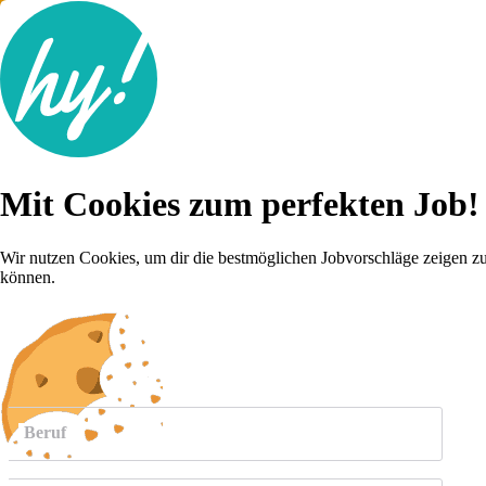
Jobsuche
Mit Cookies zum perfekten Job!
Lebenslauf
Karriere-Tipps
Inserat schalten
Wir nutzen Cookies, um dir die bestmöglichen Jobvorschläge zeigen z
können.
Anmelden
weitere
Jobs anzeigen
Beruf