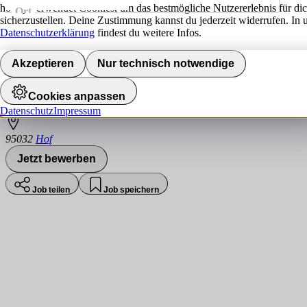
hokify verwendet Cookies, um das bestmögliche Nutzererlebnis für di
Ort
sicherzustellen. Deine Zustimmung kannst du jederzeit widerrufen. In 
Jobs finden
Datenschutzerklärung
findest du weitere Infos.
Operator Logistik - Palettenabteilung (m/
Akzeptieren
Nur technisch notwendige
LIFA Logistik GmbH
Cookies anpassen
Datenschutz
Impressum
95032
Hof
Jetzt bewerben
Job teilen
Job speichern