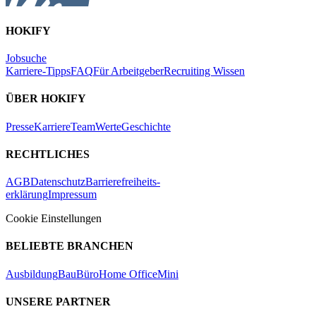
HOKIFY
Jobsuche
Karriere-Tipps
FAQ
Für Arbeitgeber
Recruiting Wissen
ÜBER HOKIFY
Presse
Karriere
Team
Werte
Geschichte
RECHTLICHES
AGB
Datenschutz
Barrierefreiheits-
erklärung
Impressum
Cookie Einstellungen
BELIEBTE BRANCHEN
Ausbildung
Bau
Büro
Home Office
Mini
UNSERE PARTNER