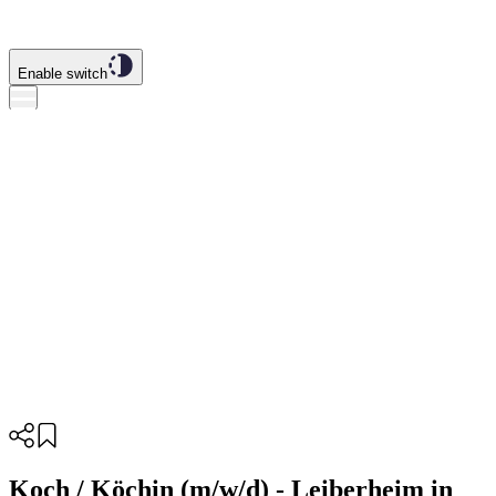
Enable switch
Koch / Köchin (m/w/d) - Leiberheim in