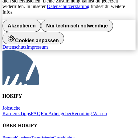
dich sicherzustellen. Deine Zustimmung kannst du jederzeit
widerrufen. In unserer
Datenschutzerklärung
findest du weitere
Infos.
Akzeptieren
Nur technisch notwendige
Cookies anpassen
Datenschutz
Impressum
HOKIFY
Jobsuche
Karriere-Tipps
FAQ
Für Arbeitgeber
Recruiting Wissen
ÜBER HOKIFY
Presse
Karriere
Team
Werte
Geschichte