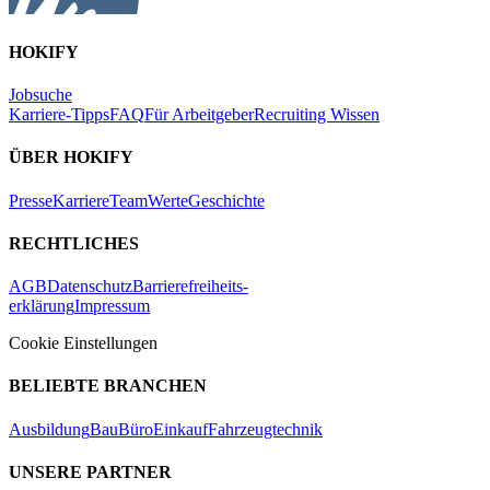
HOKIFY
Jobsuche
Karriere-Tipps
FAQ
Für Arbeitgeber
Recruiting Wissen
ÜBER HOKIFY
Presse
Karriere
Team
Werte
Geschichte
RECHTLICHES
AGB
Datenschutz
Barrierefreiheits-
erklärung
Impressum
Cookie Einstellungen
BELIEBTE BRANCHEN
Ausbildung
Bau
Büro
Einkauf
Fahrzeugtechnik
UNSERE PARTNER