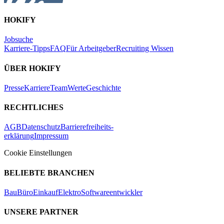
HOKIFY
Jobsuche
Karriere-Tipps
FAQ
Für Arbeitgeber
Recruiting Wissen
ÜBER HOKIFY
Presse
Karriere
Team
Werte
Geschichte
RECHTLICHES
AGB
Datenschutz
Barrierefreiheits-
erklärung
Impressum
Cookie Einstellungen
BELIEBTE BRANCHEN
Bau
Büro
Einkauf
Elektro
Softwareentwickler
UNSERE PARTNER