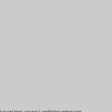
rt ist und lernst, wie man Lagerflächen optimal nutzt.