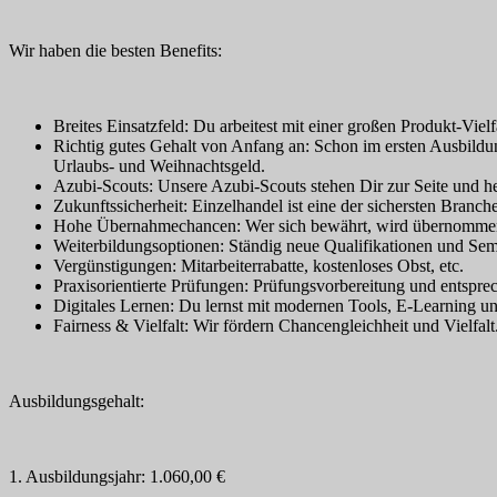
Wir haben die besten Benefits:
Breites Einsatzfeld: Du arbeitest mit einer großen Produkt-Viel
Richtig gutes Gehalt von Anfang an: Schon im ersten Ausbild
Urlaubs- und Weihnachtsgeld.
Azubi-Scouts: Unsere Azubi-Scouts stehen Dir zur Seite und hel
Zukunftssicherheit: Einzelhandel ist eine der sichersten Branc
Hohe Übernahmechancen: Wer sich bewährt, wird übernommen. 
Weiterbildungsoptionen: Ständig neue Qualifikationen und Se
Vergünstigungen: Mitarbeiterrabatte, kostenloses Obst, etc.
Praxisorientierte Prüfungen: Prüfungsvorbereitung und entsprec
Digitales Lernen: Du lernst mit modernen Tools, E-Learning u
Fairness & Vielfalt: Wir fördern Chancengleichheit und Vielfalt
Ausbildungsgehalt:
1. Ausbildungsjahr: 1.060,00 €