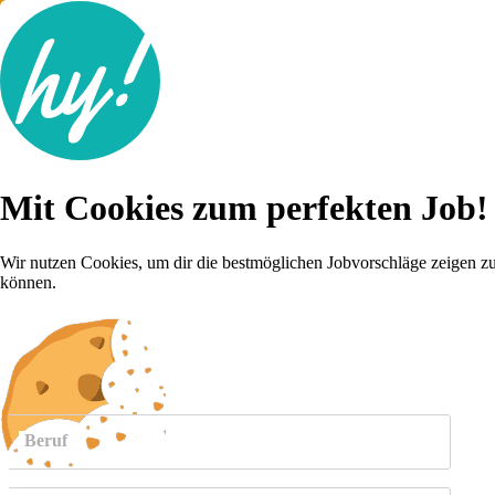
Jobsuche
Mit Cookies zum perfekten Job!
Lebenslauf
Karriere-Tipps
Inserat schalten
Wir nutzen Cookies, um dir die bestmöglichen Jobvorschläge zeigen z
können.
Anmelden
weitere
Jobs anzeigen
Beruf