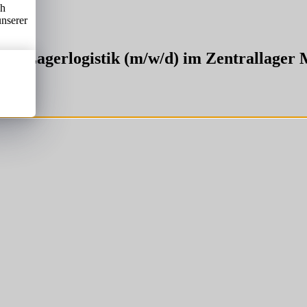
ch
unserer
aft Lagerlogistik (m/w/d) im Zentrallager 