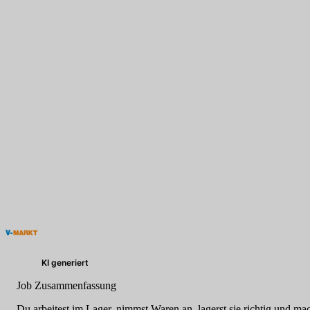
KI generiert
Job Zusammenfassung
Du arbeitest im Lager, nimmst Waren an, lagerst sie richtig und mach