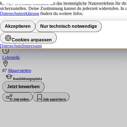
hokify verwendet Cookies, um das bestmögliche Nutzererlebnis für di
Ort
sicherzustellen. Deine Zustimmung kannst du jederzeit widerrufen. In 
Jobs finden
Datenschutzerklärung
findest du weitere Infos.
Ausbildung Fachlagerist (m/w/d) & Fachkr
Akzeptieren
Nur technisch notwendige
V-Markt
Cookies anpassen
Datenschutz
Impressum
Lehrstelle
87
Mauerstetten
Ausbildungsplatz
Jetzt bewerben
Job teilen
Job speichern