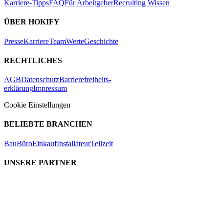
Karriere-Tipps
FAQ
Für Arbeitgeber
Recruiting Wissen
ÜBER HOKIFY
Presse
Karriere
Team
Werte
Geschichte
RECHTLICHES
AGB
Datenschutz
Barrierefreiheits-
erklärung
Impressum
Cookie Einstellungen
BELIEBTE BRANCHEN
Bau
Büro
Einkauf
Installateur
Teilzeit
UNSERE PARTNER