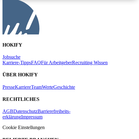
HOKIFY
Jobsuche
Karriere-Tipps
FAQ
Für Arbeitgeber
Recruiting Wissen
ÜBER HOKIFY
Presse
Karriere
Team
Werte
Geschichte
RECHTLICHES
AGB
Datenschutz
Barrierefreiheits-
erklärung
Impressum
Cookie Einstellungen