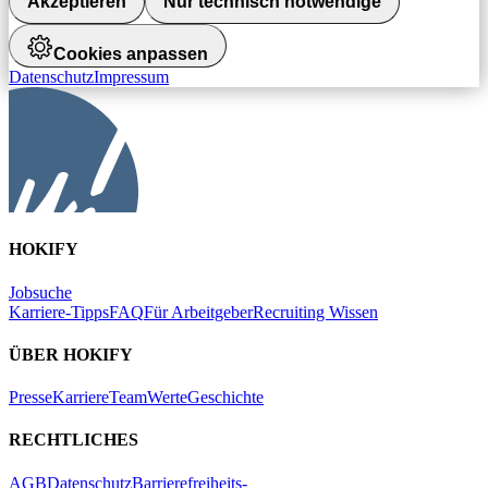
Akzeptieren
Nur technisch notwendige
Cookies anpassen
Datenschutz
Impressum
HOKIFY
Jobsuche
Karriere-Tipps
FAQ
Für Arbeitgeber
Recruiting Wissen
ÜBER HOKIFY
Presse
Karriere
Team
Werte
Geschichte
RECHTLICHES
AGB
Datenschutz
Barrierefreiheits-