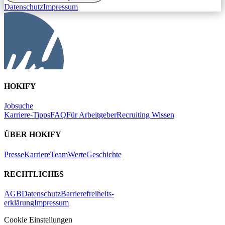
Datenschutz
Impressum
HOKIFY
Jobsuche
Karriere-Tipps
FAQ
Für Arbeitgeber
Recruiting Wissen
ÜBER HOKIFY
Presse
Karriere
Team
Werte
Geschichte
RECHTLICHES
AGB
Datenschutz
Barrierefreiheits-
erklärung
Impressum
Cookie Einstellungen