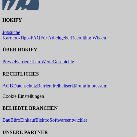
HOKIFY
Jobsuche
Karriere-Tipps
FAQ
Für Arbeitgeber
Recruiting Wissen
ÜBER HOKIFY
Presse
Karriere
Team
Werte
Geschichte
RECHTLICHES
AGB
Datenschutz
Barrierefreiheitserklärung
Impressum
Cookie Einstellungen
BELIEBTE BRANCHEN
Bau
Büro
Einkauf
Elektro
Softwareentwickler
UNSERE PARTNER