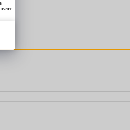
ch
unserer