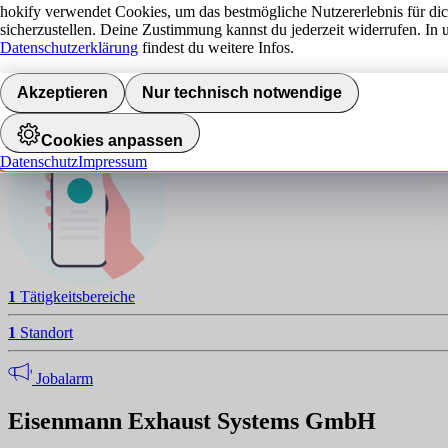
E
hokify verwendet Cookies, um das bestmögliche Nutzererlebnis für di
sicherzustellen. Deine Zustimmung kannst du jederzeit widerrufen. In 
NAVIGATION
Datenschutzerklärung
findest du weitere Infos.
Standorte
Akzeptieren
Nur technisch notwendige
Jobalarm aktivieren
Cookies anpassen
Datenschutz
Impressum
1
Tätigkeitsbereiche
1
Standort
Jobalarm
Eisenmann Exhaust Systems GmbH