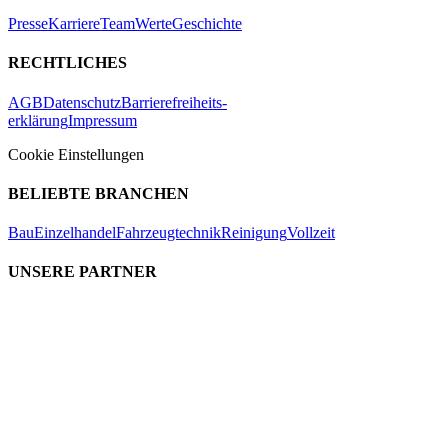
Presse
Karriere
Team
Werte
Geschichte
RECHTLICHES
AGB
Datenschutz
Barrierefreiheits-
erklärung
Impressum
Cookie Einstellungen
BELIEBTE BRANCHEN
Bau
Einzelhandel
Fahrzeugtechnik
Reinigung
Vollzeit
UNSERE PARTNER