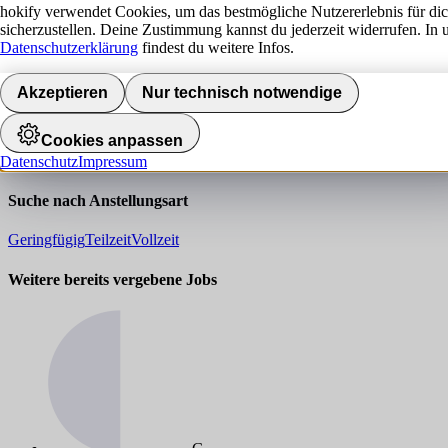
hokify verwendet Cookies, um das bestmögliche Nutzererlebnis für di
sicherzustellen. Deine Zustimmung kannst du jederzeit widerrufen. In 
Jobs finden
Datenschutzerklärung
findest du weitere Infos.
0
Mini
Jobs
in Bad Säckingen
Akzeptieren
Nur technisch notwendige
Deine Suche
"Mini"
erzielte leider keine 
Cookies anpassen
Überprüfe deinen Suchbegriff auf Korrektheit oder verwende allgemei
Datenschutz
Impressum
Suche nach Anstellungsart
Geringfügig
Teilzeit
Vollzeit
Weitere bereits vergebene Jobs