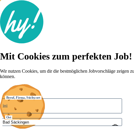
Jobsuche
Mit Cookies zum perfekten Job!
Lebenslauf
Karriere-Tipps
Inserat schalten
Wir nutzen Cookies, um dir die bestmöglichen Jobvorschläge zeigen z
können.
Anmelden
Beruf, Firma, Stichwort
Ort
Umkreis