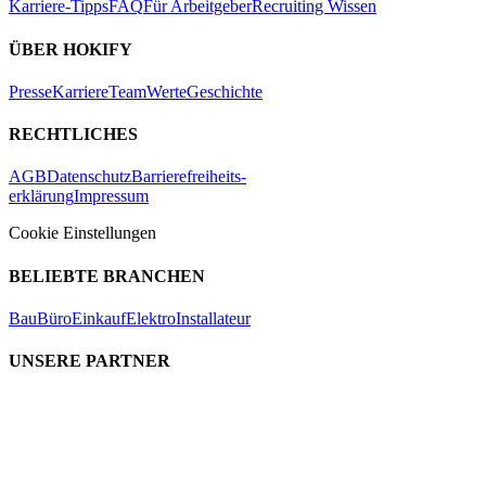
Karriere-Tipps
FAQ
Für Arbeitgeber
Recruiting Wissen
ÜBER HOKIFY
Presse
Karriere
Team
Werte
Geschichte
RECHTLICHES
AGB
Datenschutz
Barrierefreiheits-
erklärung
Impressum
Cookie Einstellungen
BELIEBTE BRANCHEN
Bau
Büro
Einkauf
Elektro
Installateur
UNSERE PARTNER