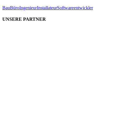
Bau
Büro
Ingenieur
Installateur
Softwareentwickler
UNSERE PARTNER