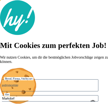
Jobsuche
Mit Cookies zum perfekten Job!
Lebenslauf
Karriere-Tipps
Inserat schalten
Wir nutzen Cookies, um dir die bestmöglichen Jobvorschläge zeigen z
können.
Anmelden
Beruf, Firma, Stichwort
Ort
Umkreis