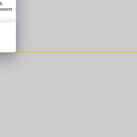
ch
unserer