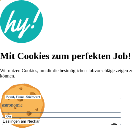
Jobsuche
Mit Cookies zum perfekten Job!
Lebenslauf
Karriere-Tipps
Inserat schalten
Wir nutzen Cookies, um dir die bestmöglichen Jobvorschläge zeigen z
können.
Anmelden
Beruf, Firma, Stichwort
Ort
Umkreis