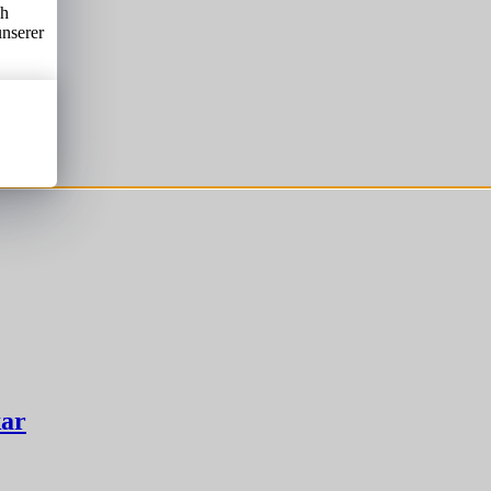
ch
unserer
kar