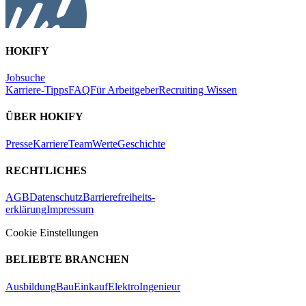
HOKIFY
Jobsuche
Karriere-Tipps
FAQ
Für Arbeitgeber
Recruiting Wissen
ÜBER HOKIFY
Presse
Karriere
Team
Werte
Geschichte
RECHTLICHES
AGB
Datenschutz
Barrierefreiheits-
erklärung
Impressum
Cookie Einstellungen
BELIEBTE BRANCHEN
Ausbildung
Bau
Einkauf
Elektro
Ingenieur