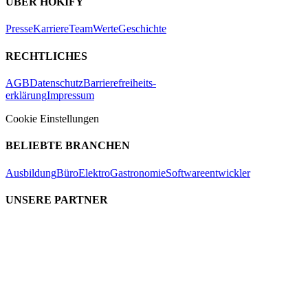
ÜBER HOKIFY
Presse
Karriere
Team
Werte
Geschichte
RECHTLICHES
AGB
Datenschutz
Barrierefreiheits-
erklärung
Impressum
Cookie Einstellungen
BELIEBTE BRANCHEN
Ausbildung
Büro
Elektro
Gastronomie
Softwareentwickler
UNSERE PARTNER