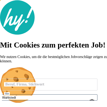
Jobsuche
Mit Cookies zum perfekten Job!
Lebenslauf
Karriere-Tipps
Inserat schalten
Wir nutzen Cookies, um dir die bestmöglichen Jobvorschläge zeigen z
können.
Anmelden
Beruf, Firma, Stichwort
Ort
Umkreis