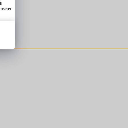
ch
unserer