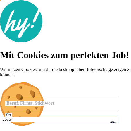
Jobsuche
Mit Cookies zum perfekten Job!
Lebenslauf
Karriere-Tipps
Inserat schalten
Wir nutzen Cookies, um dir die bestmöglichen Jobvorschläge zeigen z
können.
Anmelden
Beruf, Firma, Stichwort
Ort
Umkreis