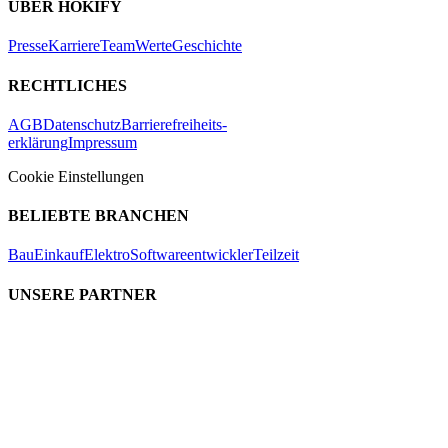
ÜBER HOKIFY
Presse
Karriere
Team
Werte
Geschichte
RECHTLICHES
AGB
Datenschutz
Barrierefreiheits-
erklärung
Impressum
Cookie Einstellungen
BELIEBTE BRANCHEN
Bau
Einkauf
Elektro
Softwareentwickler
Teilzeit
UNSERE PARTNER