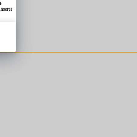
ch
unserer