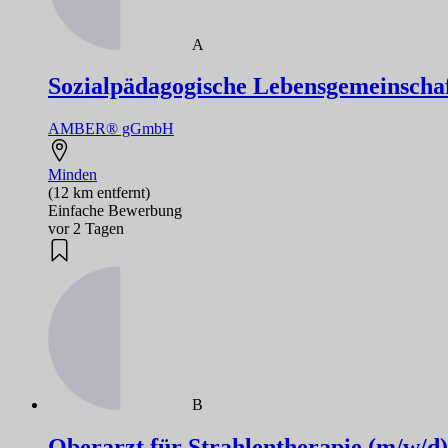
A
Sozialpädagogische Lebensgemeinschaf
AMBER® gGmbH
Minden
(12 km entfernt)
Einfache Bewerbung
vor 2 Tagen
B
Oberarzt für Strahlentherapie (m/w/d