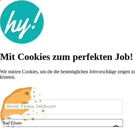
Jobsuche
Mit Cookies zum perfekten Job!
Lebenslauf
Karriere-Tipps
Inserat schalten
Wir nutzen Cookies, um dir die bestmöglichen Jobvorschläge zeigen z
können.
Anmelden
Beruf, Firma, Stichwort
Ort
Umkreis